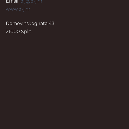
Email:
dij@d-j.hr
www.d-j.hr
Domovinskog rata 43
21000 Split