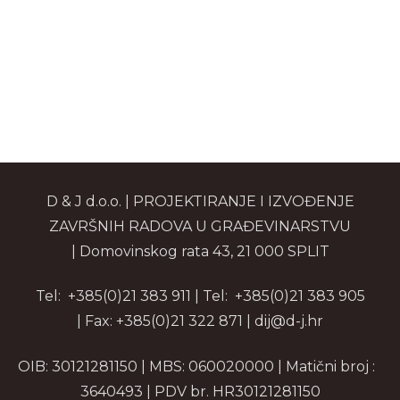
D & J d.o.o. | PROJEKTIRANJE I IZVOĐENJE
ZAVRŠNIH RADOVA U GRAĐEVINARSTVU
| Domovinskog rata 43, 21 000 SPLIT
Tel: +385(0)21 383 911 | Tel: +385(0)21 383 905
| Fax: +385(0)21 322 871 | dij@d-j.hr
OIB: 30121281150 | MBS: 060020000 | Matični broj :
3640493 | PDV br. HR30121281150