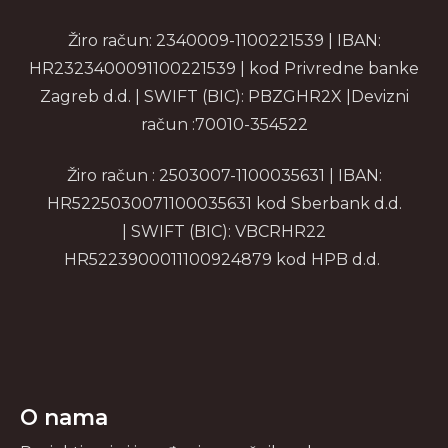
Žiro račun: 2340009-1100221539 | IBAN:
HR2323400091100221539 | kod Privredne banke
Zagreb d.d. | SWIFT (BIC): PBZGHR2X |Devizni
račun :70010-354522
Žiro račun : 2503007-1100035631 | IBAN:
HR5225030071100035631 kod Sberbank d.d.
| SWIFT (BIC): VBCRHR22
HR5223900011100924879 kod HPB d.d.
O nama