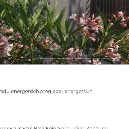
izradu energetskih pregleda i energetskih
 Dubrava, Kaštel Novi, Knin, Split- Joker, Konzum-