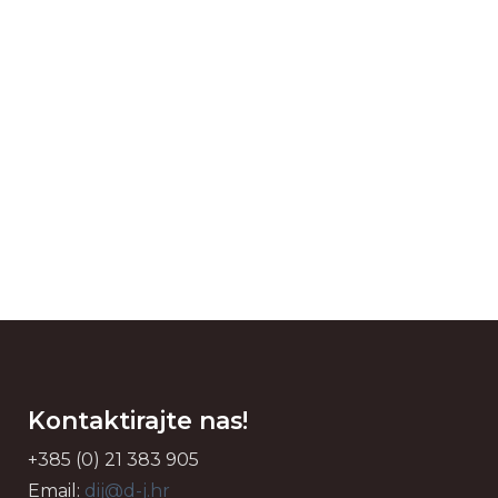
Kontaktirajte nas!
+385 (0) 21 383 905
Email:
dij@d-j.hr