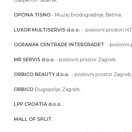
Gašperov- Šibenik;
OPĆINA TISNO
- Muzej brodogradnje, Betina;
LUXOR MULTISERVIS
d.o.o.
- poslovni prostori HT
OGRANAK CENTRADE INTERGRADET
- poslovni 
MR SERVIS
d.o.o.
- poslovni prostor Zagreb;
ORBICO BEAUTY
d.o.o.
- poslovni prostor Zagreb;
ORBICO
Dugopolje, Zagreb;
LPP CROATIA
d.o.o.
;
MALL OF SPLIT
;