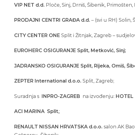
VIP NET
d.d.
Ploče, Sinj, Drniš, Šibenik, Primošten, 
PRODAJNI CENTRI GRAĐA
d.d.
– (svi u RH) Solin,
CITY CENTER ONE
Split i Žitnjak, Zagreb – sudjel
EUROHERC
OSIGURANJE Split, Metković, Sinj
;
JADRANSKO OSIGURANJE Split, Rijeka, Omiš, Šib
ZEPTER
International d.o.o.
Split, Zagreb;
Suradnja s
INPRO-ZAGREB
na izvođenju:
HOTEL 
ACI MARINA Split
,;
RENAULT NISSAN HRVATSKA
d.o.o.
salon AK Baot