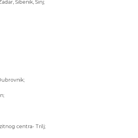
Zadar, Šibenik, Sinj;
Dubrovnik;
n;
zitnog centra- Trilj;