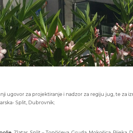
i ugovor za projektiranje i nadzor za regiju jug, te za 
varska- Split, Dubrovnik;
polje
, Zlatar, Split – Tončićeva, Gruda, Mokošica, Rijeka,