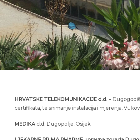
HRVATSKE TELEKOMUNIKACIJE d.d.
– Dugogodišnj
certifikata, te snimanje instalacija i mjerenja, Vuko
MEDIKA
d.d. Dugopolje, Osijek;
LJEKARNE PRIMA PHARME upravna zgrada Dugo