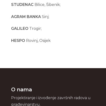
STUDENAC
Bilice, Šibenik;
AGRAM
BANKA
Sinj;
GALILEO
Trogir;
HESPO
Rovinj, Osijek
O nama
Projektiranje i izvođenje završnih radova u
građevinarstvu.