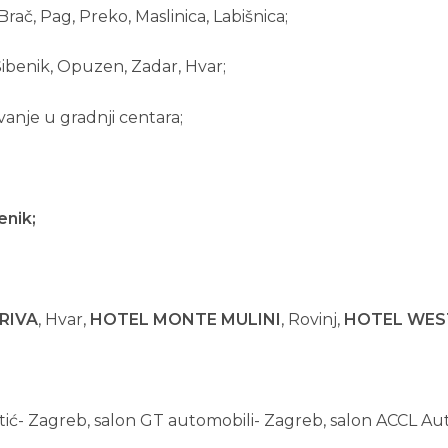
Brač, Pag, Preko, Maslinica, Labišnica;
 Šibenik, Opuzen, Zadar, Hvar;
ovanje u gradnji centara;
enik
;
RIVA
, Hvar,
HOTEL MONTE MULINI
, Rovinj,
HOTEL WES
ić- Zagreb, salon GT automobili- Zagreb, salon ACCL Auto