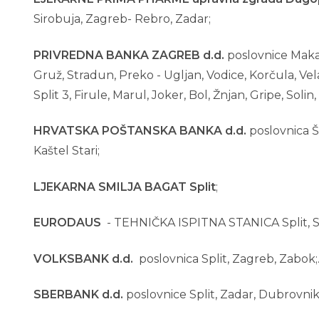
Sirobuja, Zagreb- Rebro, Zadar;
PRIVREDNA BANKA ZAGREB
d.d.
poslovnice Makar
Gruž, Stradun, Preko - Ugljan, Vodice, Korčula, Vel
Split 3, Firule, Marul, Joker, Bol, Žnjan, Gripe, Soli
HRVATSKA POŠTANSKA BANKA
d.d.
poslovnica Šib
Kaštel Stari;
LJEKARNA SMILJA BAGAT Split
;
EURODAUS
- TEHNIČKA ISPITNA STANICA Split, Sup
VOLKSBANK
d.d.
poslovnica Split, Zagreb, Zabok;
SBERBANK
d.d.
poslovnice Split, Zadar, Dubrovnik,