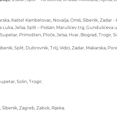
ska, Kaštel Kambelovac, Novalja, Omiš, Šibenik, Zadar -
a Luka, Jelsa, Split – Poišan, Marulićev trg, Gundulićeva u
n, Supetar, Primošten, Ploče, Jelsa, Hvar, Biograd, Trogir, Si
enik, Split, Dubrovnik, Trilj, Vidici, Zadar, Makarska, Poreč
etar, Solin, Trogir;
.
 Šibenik, Zagreb, Zabok, Rijeka;