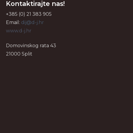
Kontaktirajte nas!
+385 (0) 21 383 905
Email:
dij@d-j.hr
www.d-j.hr
Domovinskog rata 43
21000 Split