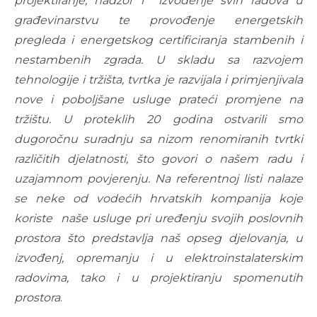
projektiranje, nadzor i izvođenje svih radova u
građevinarstvu te provođenje energetskih
pregleda i energetskog certificiranja stambenih i
nestambenih zgrada.
U skladu sa razvojem
tehnologije i tržišta, tvrtka je razvijala i primjenjivala
nove i poboljšane usluge prateći promjene na
tržištu.
U proteklih 20 godina ostvarili smo
dugoročnu suradnju sa nizom renomiranih tvrtki
različitih djelatnosti, što govori o našem radu i
uzajamnom povjerenju. Na referentnoj listi nalaze
se neke od vodećih hrvatskih kompanija koje
koriste naše usluge pri uređenju svojih poslovnih
prostora što predstavlja naš opseg djelovanja, u
izvođenj, opremanju i u elektroinstalaterskim
radovima, tako i u projektiranju spomenutih
prostora
.