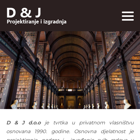
D & J d.o.o
je tvrtka u privatnom vlasništvu
osnovana
1990. godine. Osnovna djelatnost je