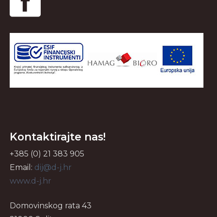
Kontaktirajte nas!
+385 (0) 21 383 905
Email:
dij@d-j.hr
www.d-j.hr
Domovinskog rata 43