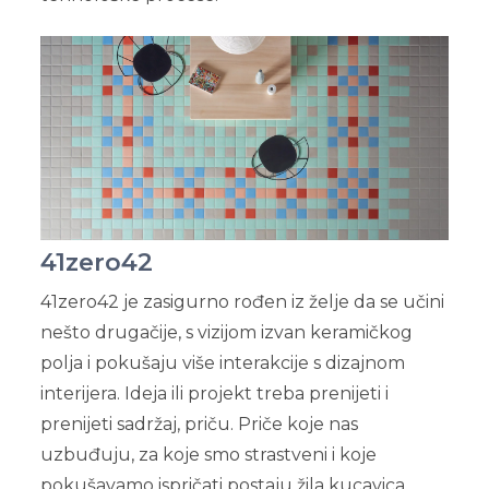
41zero42
41zero42 je zasigurno rođen iz želje da se učini
nešto drugačije, s vizijom izvan keramičkog
polja i pokušaju više interakcije s dizajnom
interijera. Ideja ili projekt treba prenijeti i
prenijeti sadržaj, priču. Priče koje nas
uzbuđuju, za koje smo strastveni i koje
pokušavamo ispričati postaju žila kucavica