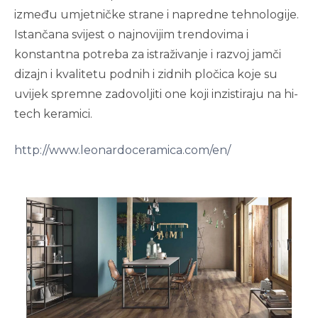
između umjetničke strane i napredne tehnologije.
Istančana svijest o najnovijim trendovima i
konstantna potreba za istraživanje i razvoj jamči
dizajn i kvalitetu podnih i zidnih pločica koje su
uvijek spremne zadovoljiti one koji inzistiraju na hi-
tech keramici.
http://www.leonardoceramica.com/en/