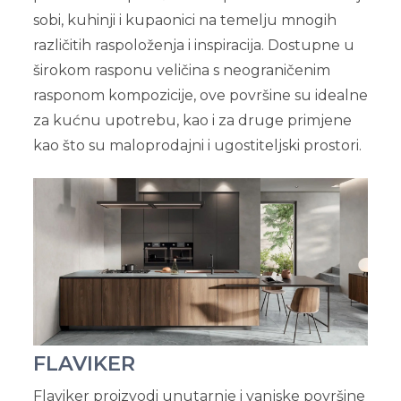
sobi, kuhinji i kupaonici na temelju mnogih
različitih raspoloženja i inspiracija. Dostupne u
širokom rasponu veličina s neograničenim
rasponom kompozicije, ove površine su idealne
za kućnu upotrebu, kao i za druge primjene
kao što su maloprodajni i ugostiteljski prostori.
FLAVIKER
Flaviker proizvodi unutarnje i vanjske površine